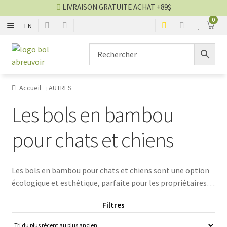
LIVRAISON GRATUITE ACHAT +89$
0
EN
MÉTAL
Aller
Aller
à
au
la
contenu
PLASTIQUE
navigation
Accueil
AUTRES
NYLON
Les bols en bambou
SILICONE
pour chats et chiens
CÉRAMIQUE
Les bols en bambou pour chats et chiens sont une option
écologique et esthétique, parfaite pour les propriétaires
AUTRES
soucieux de l’environnement. Fabriqués à partir de fibres de
Filtres
bambou naturelles et souvent mélangées à d'autres
Blog bol
matériaux biodégradables, ces bols allient durabilité et