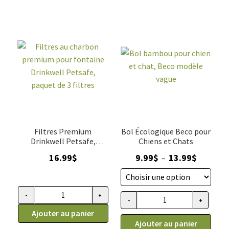
transportable
petit
rose
chien
camo,
en
Lap-
bambou
It-
rose,
Up
Beco
20oz
Filtres Premium
Bol Écologique Beco pour
Drinkwell Petsafe,
Chiens et Chats
paquet de 3
Plage
16.99
$
9.99
$
13.99
$
–
de
prix :
9.99$
-
+
quantité
-
+
quantité
à
de
Ajouter au panier
de
13.99$
Ajouter au panier
Filtres