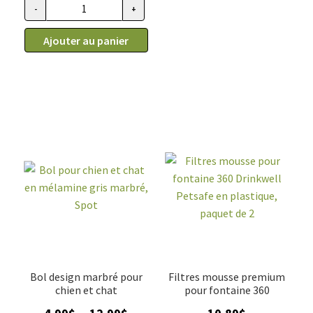
9.99$
-
+
quantité
à
de
14.99$
Ajouter au panier
Bol
bambou
pour
chien
et
chat,
Beco
modèle
nid
jaune
Bol design marbré pour
Filtres mousse premium
chien et chat
pour fontaine 360
Plage