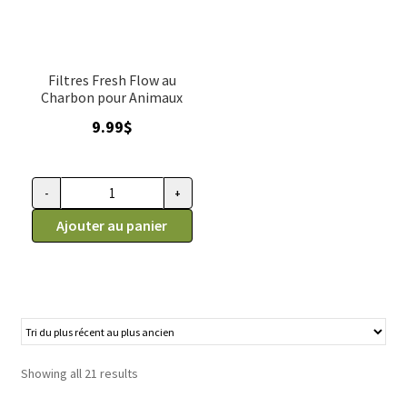
Filtres Fresh Flow au
Charbon pour Animaux
9.99
$
-
+
quantité
de
Ajouter au panier
Filtre
au
charbon
pour
fontaine
Fresh
Showing all 21 results
flow
Petmate,