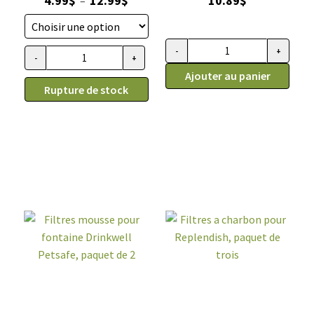
4.99
$
12.99
$
10.89
$
–
de
prix :
4.99$
-
+
quantité
-
+
quantité
à
de
Ajouter au panier
de
12.99$
Rupture de stock
Filtres
Bol
mousse
pour
pour
chien
fontaine
et
360
chat
Drinkwell
en
Petsafe
mélamine
en
gris
plastique,
marbré,
paquet
Spot
de
2