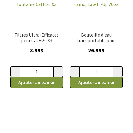
original
L,
3L,
paquet
paquet
de
de
3
2
unités
Filtres Ultra-Efficaces
Bouteille d'eau
pour CatH20 X3
transportable pour
chiens
8.99
$
26.99
$
-
+
-
+
quantité
quantité
de
Ajouter au panier
de
Ajouter au panier
Filtres
Bouteille
de
d'eau
remplacement
pour
pour
chien,
fontaine
transportable
CatH20
vert