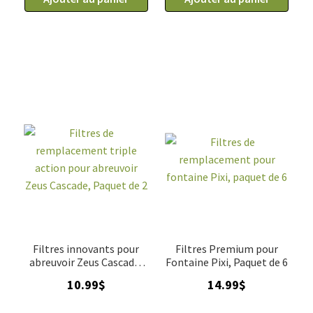
Filtres
Filtres
de
de
remplacement
remplacement
pour
triple
fontaine
action
Pixi,
pour
paquet
abreuvoir
de
Zeus
12
Cascade,
Paquet
de
6
Filtres innovants pour
Filtres Premium pour
abreuvoir Zeus Cascade,
Fontaine Pixi, Paquet de 6
paquet de 2
10.99
$
14.99
$