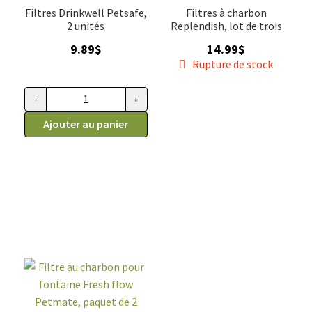
Filtres Drinkwell Petsafe,
Filtres à charbon
2 unités
Replendish, lot de trois
9.89
$
14.99
$
Rupture de stock
-
+
quantité
de
Ajouter au panier
Filtres
mousse
pour
fontaine
Drinkwell
Petsafe,
paquet
de
2