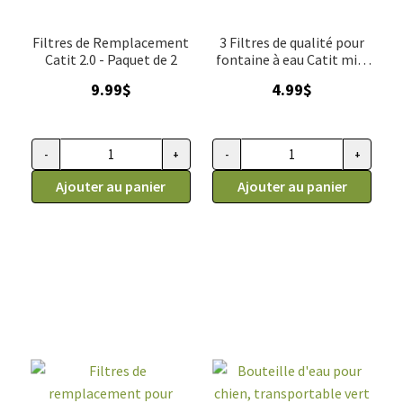
de
5
Filtres de Remplacement
3 Filtres de qualité pour
Catit 2.0 - Paquet de 2
fontaine à eau Catit mini
à fleur 1.5 L
9.99
$
4.99
$
-
+
-
+
quantité
quantité
de
Ajouter au panier
de
Ajouter au panier
Filtres
Filtres
de
de
remplacement
remplacement,
triple
fontaine
action
Catit
pour
mini
fontaine
à
Catit
fleur
2.0
1.5