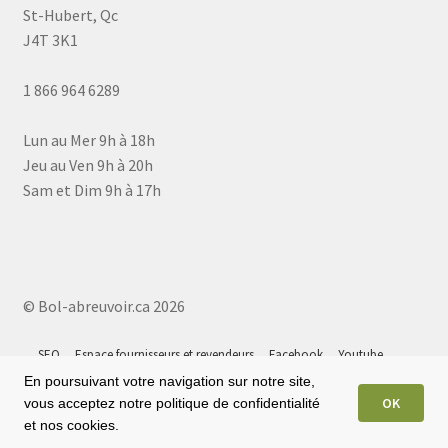
St-Hubert, Qc
J4T 3K1
1 866 964 6289
Lun au Mer 9h à 18h
Jeu au Ven 9h à 20h
Sam et Dim 9h à 17h
© Bol-abreuvoir.ca 2026
SEO
Espace fournisseurs et revendeurs
Facebook
Youtube
Instagram
Tiktok
Google 5⭐
Plan du site
En poursuivant votre navigation sur notre site,
OK
vous acceptez notre politique de confidentialité
et nos cookies.