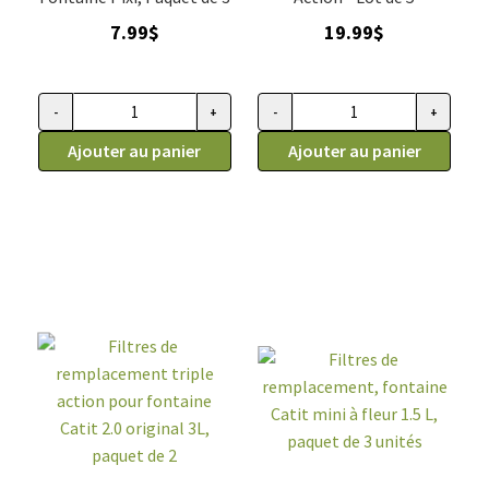
7.99
$
19.99
$
-
+
-
+
quantité
quantité
de
Ajouter au panier
de
Ajouter au panier
Filtres
Filtres
de
de
remplacement
remplacement
pour
triple
fontaine
action
Pixi,
pour
paquet
fontaine
de
Catit
3
2.0
original
3L,
paquet