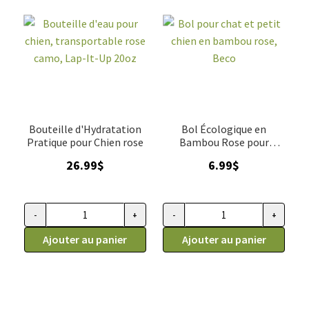
X3
camo,
Lap-
It-
Up
20oz
Bouteille d'Hydratation
Bol Écologique en
Pratique pour Chien rose
Bambou Rose pour
Animaux
26.99
$
6.99
$
-
+
-
+
quantité
quantité
de
Ajouter au panier
de
Ajouter au panier
Bouteille
Bol
d'eau
pour
pour
chat
chien,
et