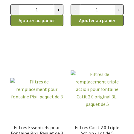
-
+
-
+
quantité
quantité
de
Ajouter au panier
de
Ajouter au panier
Filtres
Filtres
de
de
remplacement
remplacement
triple
pour
action
fontaine
pour
Pixi,
abreuvoir
paquet
Zeus
de
Cascade,
6
Paquet
de
2
Filtres Essentiels pour
Filtres Catit 2.0 Triple
Fontaine Pixi, Paquet de 3
Action - Lot de 5