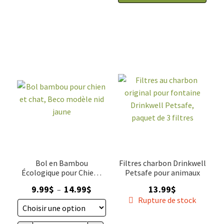
Bol
au
bambou
charbon
pour
premium
chien
pour
et
fontaine
chat,
Drinkwell
Beco
Petsafe,
modèle
paquet
vague
de
3
filtres
Bol en Bambou
Filtres charbon Drinkwell
Écologique pour Chiens
Petsafe pour animaux
et Chats
Plage
9.99
$
14.99
$
13.99
$
–
de
Rupture de stock
prix :