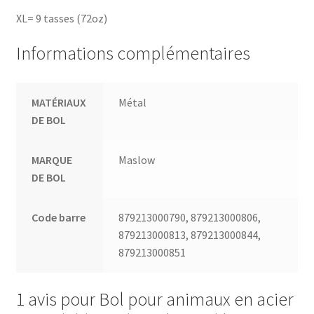
XL= 9 tasses (72oz)
Informations complémentaires
MATÉRIAUX
Métal
DE BOL
MARQUE
Maslow
DE BOL
Code barre
879213000790, 879213000806,
879213000813, 879213000844,
879213000851
1 avis pour
Bol pour animaux en acier