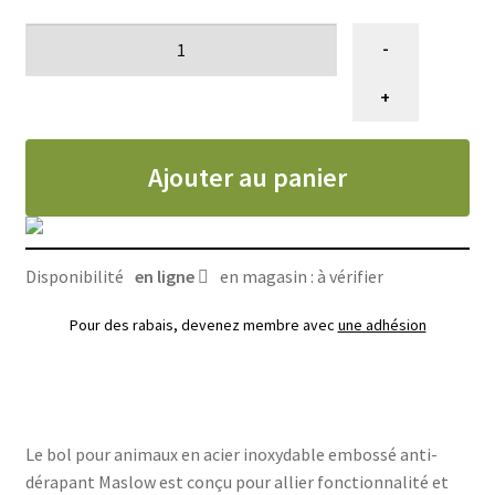
quantité
-
de
Bol
+
pour
animaux
Ajouter au panier
en
acier
inoxydable
embossé
Disponibilité
en ligne
en magasin : à vérifier
anti-
dérapant,
Pour des rabais, devenez membre avec
une adhésion
Maslow
Le bol pour animaux en acier inoxydable embossé anti-
dérapant Maslow est conçu pour allier fonctionnalité et