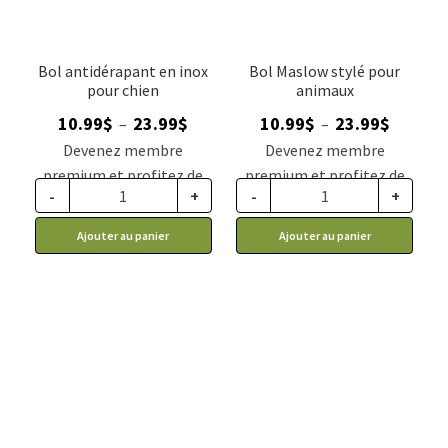
Bol antidérapant en inox
Bol Maslow stylé pour
pour chien
animaux
Plage
Plage
10.99
$
23.99
$
10.99
$
23.99
$
–
–
de
de
Devenez membre
Devenez membre
prix :
prix :
premium et profitez de
premium et profitez de
10.99$
10.99$
-
+
-
+
ce prix rabais : 9.07$ CA
ce prix rabais : 9.07$ CA
à
à
Ajouter au panier
Ajouter au panier
23.99$
23.99$