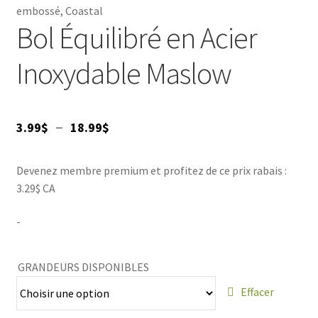
embossé, Coastal
VENTES
Bol Équilibré en Acier
Inoxydable Maslow
Plage
–
3.99
$
18.99
$
de
Devenez membre premium et profitez de ce prix rabais :
prix :
3.29$ CA
3.99$
-
à
18.99$
GRANDEURS DISPONIBLES
Effacer