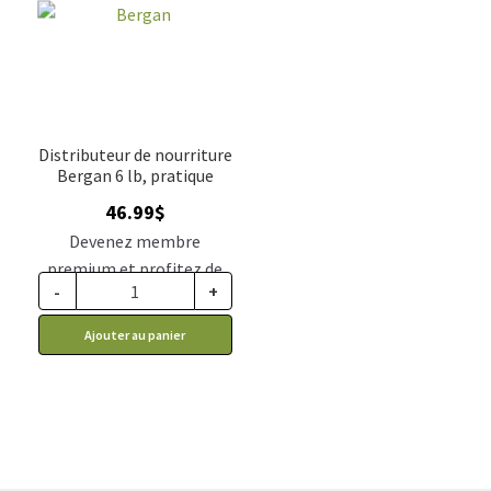
Distributeur de nourriture
Bergan 6 lb, pratique
46.99
$
Devenez membre
premium et profitez de
-
+
ce prix rabais : 38.77$ CA
Ajouter au panier