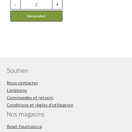
-
+
ce prix rabais : 13.19$ CA
Voir produit
Soutien
Nous contacter
Livraisons
Commandes et retours
Conditions et règles d’utilisation
Nos magasins
Bowl-fountain.ca