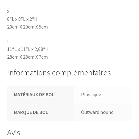
S:
8″L x 8″L x 2″H
20cm X 20cm X 5cm
L:
11″L x 11″L x 2,88″H
28cm X 28cm X 7cm
Informations complémentaires
MATÉRIAUX DE BOL
Plastique
MARQUE DE BOL
Outward hound
Avis