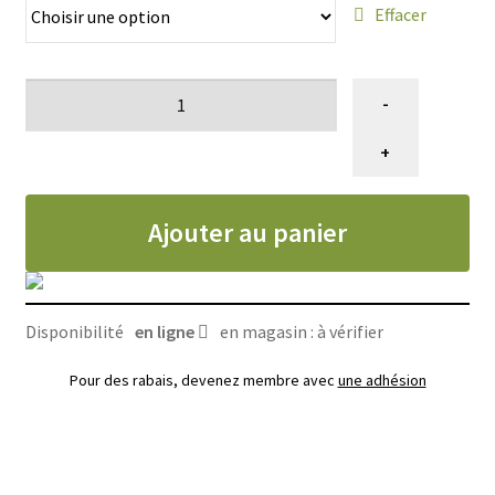
Effacer
quantité
-
de
Bol
+
anti-
gourmand
Ajouter au panier
pour
chien
Fun
Feeder
Disponibilité
en ligne
en magasin : à vérifier
mauve,
Outward
Pour des rabais, devenez membre avec
une adhésion
Hound