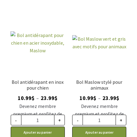
Bol antidérapant en inox
Bol Maslow stylé pour
pour chien
animaux
Plage
Plage
10.99
$
23.99
$
10.99
$
23.99
$
–
–
de
de
Devenez membre
Devenez membre
prix :
prix :
premium et profitez de
premium et profitez de
10.99$
10.99$
-
+
-
+
ce prix rabais : 9.07$ CA
ce prix rabais : 9.07$ CA
à
à
Ajouter au panier
Ajouter au panier
23.99$
23.99$