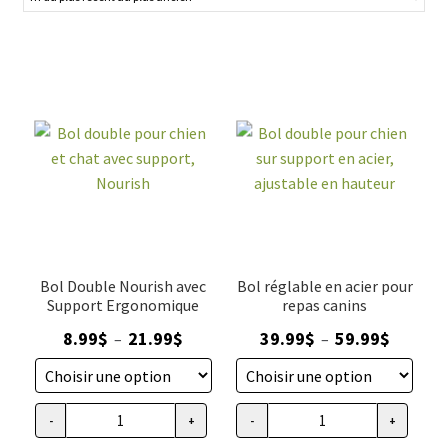
l'alimentation de votre chien et lui assurer un confort
VENTES
optimal, ces bols sont faciles à nettoyer et résistants aux
chocs. Optez pour la qualité et la praticité avec nos bols en
métal double pour chien.
Bol Double Nourish avec
Bol réglable en acier pour
Support Ergonomique
repas canins
Plage
Plage
8.99
$
21.99
$
39.99
$
59.99
$
–
–
de
de
prix :
prix :
8.99$
39.99$
-
+
-
+
quantité
quantité
à
à