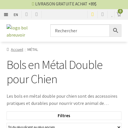
LIVRAISON GRATUITE ACHAT +89$
0
EN
MÉTAL
Aller
Aller
à
au
la
contenu
PLASTIQUE
navigation
Accueil
MÉTAL
NYLON
Bols en Métal Double
SILICONE
pour Chien
CÉRAMIQUE
Les bols en métal double pour chien sont des accessoires
pratiques et durables pour nourrir votre animal de
AUTRES
compagnie. Fabriqués en métal de haute qualité, ces bols
Filtres
offrent une double utilité avec des compartiments séparés
Blog bol
pour la nourriture et l'eau. Conçus pour faciliter