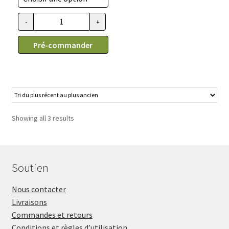
prix :
45.99$
-
+
quantité
à
de
79.99$
Pré-commander
Bol
double
surélevé
pour
chien
Bergan
Showing all 3 results
Soutien
Nous contacter
Livraisons
Commandes et retours
Conditions et règles d’utilisation