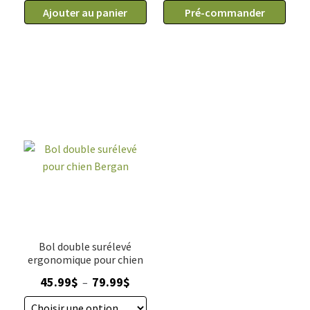
de
de
21.99$
59.99$
Ajouter au panier
Pré-commander
Bol
Bol
double
double
pour
pour
chien
chien
et
sur
chat
support
avec
en
support,
acier,
Nourish
ajustable
en
hauteur
Bol double surélevé
ergonomique pour chien
Plage
45.99
$
79.99
$
–
de